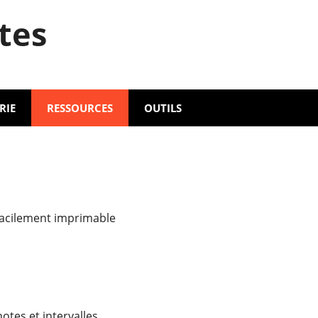
tes
RIE
RESSOURCES
OUTILS
facilement imprimable
otes et intervalles