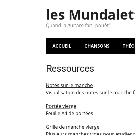
Aller
les Mundalet
au
contenu
Quand la guitare fait "pouêt"
ACCUEIL
CHANSONS
THÉO
Ressources
Notes sur le manche
Visualisation des notes sur le manche 
Portée vierge
Feuille A4 de portées
Grille de manche vierge
Plusieurs manches vides pour étudier n