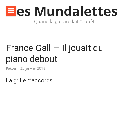
Aller
les Mundalettes
au
contenu
Quand la guitare fait "pouêt"
France Gall – Il jouait du
piano debout
Patou
23 janvier 2018
La grille d’accords